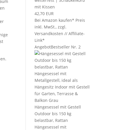
wetterfest | Schaukelkorb
nraum
mit Kissen
nen
42,70 EUR
Bei Amazon kaufen*
Preis
er
inkl. MwSt., zzgl.
.
Versandkosten // Affiliate-
nige
Link*
st
Angebot
Bestseller Nr. 2
sen.
Hängesessel mit Gestell
Outdoor bis 150 kg
belastbar, Rattan
Hängesessel mit