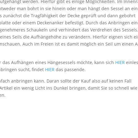
ufgehängt werden. Hierfür gibt es einige Möglichkeiten. Im Inne
Entweder man bohrt in sie hinein oder man hängt den Sessel an ei
 zunächst die Tragfähigkeit der Decke geprüft und dann gebohrt
platte oder einem Deckenanker befestigt. Durch das Anbringen ein
ngenehmeres Schaukeln und verhindert das Verdrehen des Sessels
 eines Seils die Aufhängehöhe zu verändern. Hierfür eignen sich ei
nschauen. Auch im Freien ist es damit möglich ein Seil um einen A
r das Aufhängen eines Hängesessels möchte, kann sich
HIER
einle
bringen sucht, findet
HIER
das passende.
fach anbringen kann. Daran sollte der Kauf also auf keinen Fall
rtikel ein wenig Licht ins Dunkel bringen, damit Sie so schnell wie
en.