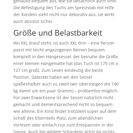
genauso bequem aus, wie sie tatsächlich auch sind.
Die Befestigung des Tuchs am Spreizstab mit Hilfe
der Kordeln sieht nicht nur dekorativ aus, sie wirkt
auch absolut sicher.
Größe und Belastbarkeit
Wo XXL drauf steht, ist auch XXL drin – eine Person
passt mit leicht angezogenen Beinen bequem
komplett in den Hängesessel, der beinahe die Größe
einer kleinen Hängematte hat (das Tuch ist 175 cm x
127 cm groß). Zum Lesen eindeutig die beste
Position. Getestet haben wir den Sessel
spaßeshalber auch zu zweit (wir übersteigen die 140
kg damit um ein paar Gramm) – problemlos möglich.
Für zwei Erwachsene ist der Sessel natürlich nicht
gemacht und dementsprechend nicht so bequem
wie alleine. Ein Kind findet trotzdem super auf dem
Schoß des Elternteils Platz, zum abendlichen
Vorlesen oder einfach nur zum Entspannen in der
Sonne. Auch bei wildem Schaukeln ächzt da nichts,