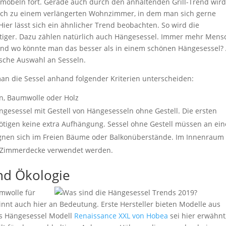
nmöbeln fort. Gerade auch durch den anhaltenden Grill-Trend wird
uch zu einem verlängerten Wohnzimmer, in dem man sich gerne
 Hier lässt sich ein ähnlicher Trend beobachten. So wird die
iger. Dazu zählen natürlich auch Hängesessel. Immer mehr Mens
nd wo könnte man das besser als in einem schönen Hängesessel?
ische Auswahl an Sesseln.
an die Sessel anhand folgender Kriterien unterscheiden:
an, Baumwolle oder Holz
ngesessel mit Gestell von Hängesesseln ohne Gestell. Die ersten
ötigen keine extra Aufhängung. Sessel ohne Gestell müssen an ei
ignen sich im Freien Bäume oder Balkonüberstände. Im Innenraum
ie Zimmerdecke verwendet werden.
und Ökologie
umwolle für
nnt auch hier an Bedeutung. Erste Hersteller bieten Modelle aus
Das Hängesessel Modell
Renaissance XXL von Hobea
sei hier erwähnt