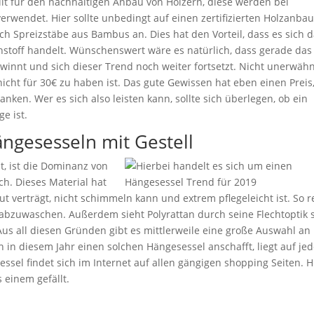
gilt für den nachhaltigen Anbau von Hölzern, diese werden bei
erwendet. Hier sollte unbedingt auf einen zertifizierten Holzanba
h Spreizstäbe aus Bambus an. Dies hat den Vorteil, dass es sich 
toff handelt. Wünschenswert wäre es natürlich, dass gerade das
winnt und sich dieser Trend noch weiter fortsetzt. Nicht unerwäh
 nicht für 30€ zu haben ist. Das gute Gewissen hat eben einen Preis
ken. Wer es sich also leisten kann, sollte sich überlegen, ob ein
ge ist.
ängesesseln mit Gestell
lt, ist die Dominanz von
h. Dieses Material hat
ut verträgt, nicht schimmeln kann und extrem pflegeleicht ist. So r
 abzuwaschen. Außerdem sieht Polyrattan durch seine Flechtoptik 
 Aus all diesen Gründen gibt es mittlerweile eine große Auswahl an
 in diesem Jahr einen solchen Hängesessel anschafft, liegt auf je
essel findet sich im Internet auf allen gängigen shopping Seiten. H
einem gefällt.