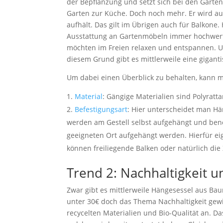
der Bepflanzung und setzt sich bei den Garte
Garten zur Küche. Doch noch mehr. Er wird a
aufhält. Das gilt im Übrigen auch für Balkone.
Ausstattung an Gartenmöbeln immer hochwert
möchten im Freien relaxen und entspannen. U
diesem Grund gibt es mittlerweile eine gigant
Um dabei einen Überblick zu behalten, kann m
Material
: Gängige Materialien sind Polyratt
Befestigungsart
: Hier unterscheidet man Hä
werden am Gestell selbst aufgehängt und ben
geeigneten Ort aufgehängt werden. Hierfür e
können freiliegende Balken oder natürlich d
Trend 2: Nachhaltigkeit 
Zwar gibt es mittlerweile Hängesessel aus Ba
unter 30€ doch das Thema Nachhaltigkeit gewi
recycelten Materialien und Bio-Qualität an. 