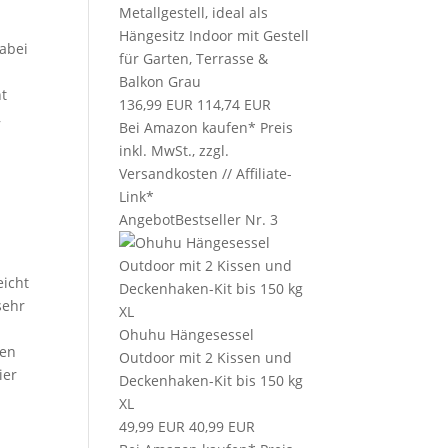
Metallgestell, ideal als
u
Hängesitz Indoor mit Gestell
dabei
für Garten, Terrasse &
Balkon Grau
nt
136,99 EUR
114,74 EUR
,
Bei Amazon kaufen*
Preis
inkl. MwSt., zzgl.
Versandkosten // Affiliate-
Link*
Angebot
Bestseller Nr. 3
eicht
sehr
Ohuhu Hängesessel
den
Outdoor mit 2 Kissen und
ier
Deckenhaken-Kit bis 150 kg
XL
49,99 EUR
40,99 EUR