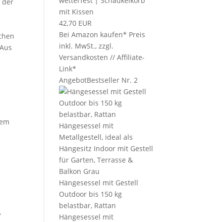
wetterfest | Schaukelkorb
 der
mit Kissen
42,70 EUR
Bei Amazon kaufen*
Preis
chen
inkl. MwSt., zzgl.
 Aus
Versandkosten // Affiliate-
Link*
Angebot
Bestseller Nr. 2
nem
Hängesessel mit Gestell
Outdoor bis 150 kg
belastbar, Rattan
,
Hängesessel mit