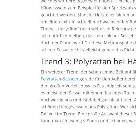
welches wir bereits getestet haben. Gleiches 
Hängessseln zum Beispiel für den Spreizstab v
geachtet werden. Manche Hersteller bieten auc
um einen extrem schnell nachwachsenden Rohs
Thema „Upcycling“ noch weiter an Relevanz ge
soll natürlich bleiben, dass ein solcher Sessel
doch der Planet wird Dir diese Mehrausgabe dan
solcher Sessel nicht vielleicht genau das Richti
Trend 3: Polyrattan bei H
Ein weiterer Trend, der schon einige Zeit anhä
Polyrattan-Sesseln
gerade für den Außenbereic
den großen Vorteil, dass es Feuchtigkeit sehr g
es meist, den Sessel mit einem feuchten Tuch
hochwertig aus und ist dabei gar nicht teuer.
schönen Hängesesseln aus Polyrattan. Wer sich
Fall voll im Trend. Eine große Auswahl dieser S
kann man ein wenig stöbern und schauen, was 