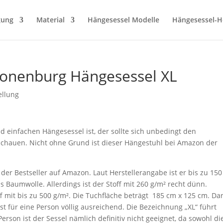
gung
Material
Hängesessel Modelle
Hängesessel-He
ronenburg Hängesessel XL
ellung
 einfachen Hängesessel ist, der sollte sich unbedingt den
chauen. Nicht ohne Grund ist dieser Hängestuhl bei Amazon der
 der Bestseller auf Amazon. Laut Herstellerangabe ist er bis zu 150
s Baumwolle. Allerdings ist der Stoff mit 260 g/m² recht dünn.
f mit bis zu 500 g/m². Die Tuchfläche beträgt 185 cm x 125 cm. Da
t für eine Person völlig ausreichend. Die Bezeichnung „XL“ führt
 Person ist der Sessel nämlich definitiv nicht geeignet, da sowohl di