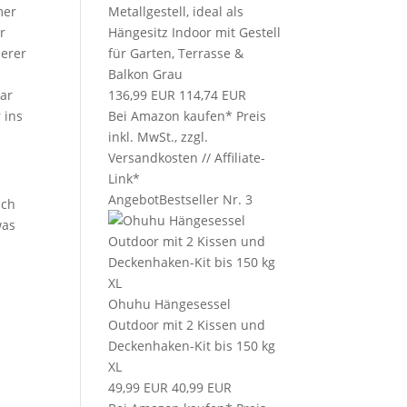
mer
Metallgestell, ideal als
r
Hängesitz Indoor mit Gestell
serer
für Garten, Terrasse &
Balkon Grau
gar
136,99 EUR
114,74 EUR
 ins
Bei Amazon kaufen*
Preis
inkl. MwSt., zzgl.
Versandkosten // Affiliate-
Link*
Angebot
Bestseller Nr. 3
ich
was
Ohuhu Hängesessel
Outdoor mit 2 Kissen und
Deckenhaken-Kit bis 150 kg
XL
49,99 EUR
40,99 EUR