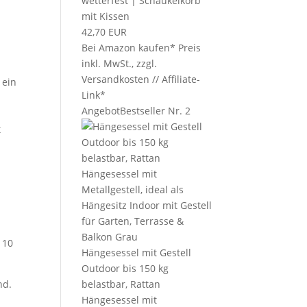
wetterfest | Schaukelkorb
mit Kissen
42,70 EUR
Bei Amazon kaufen*
Preis
inkl. MwSt., zzgl.
Versandkosten // Affiliate-
 ein
Link*
l
Angebot
Bestseller Nr. 2
t
 10
Hängesessel mit Gestell
Outdoor bis 150 kg
nd.
belastbar, Rattan
h
Hängesessel mit