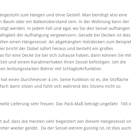
Hängestuhl zum Hängen und ohne Gestell. Man benötigt also eine
n Baum oder ein Balkonüberstand sein. In der Wohnung kann der
tigt werden. In jedem Fall und egal, wo Sie den Sessel aufhängen
ähigkeit der Aufhängung vergewissern. Gerade bei Decken ist dies
lten einen Hängesessel. An abgehängten Holzdecken zum Beispie
er bricht der Dübel sofort heraus und besteht ein großes
was für eine Decke Sie bei sich zuhause haben, dann können Sie mi
m Seil und einem Karabinerhaken Ihren Sessel befestigen. Um die
en leistungsstarken Bohrer mit Schlagbohrfunktion.
hat einen Durchmesser 4 cm. Seine Funktion ist es, die Sitzfläche
ach darin sitzen und fühlt sich während des Sitzens nicht so
chnelle Lieferung sehr freuen. Das Pack-Maß beträgt ungefähr 100 x
lt auf, dass die meisten sehr begeistert von diesem Hängesessel si
mmer wieder gelobt. Da der Sessel extrem günstig ist, ist dies auc